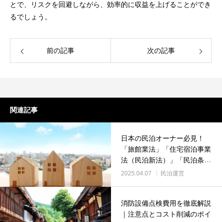
とで、リスクを回避しながら、効率的に収益を上げることができ
るでしょう。
前の記事
次の記事
関連記事
日本の民泊オーナー必見！
「旅館業法」「住宅宿泊事業
法（民泊新法）」「民泊条
例」の比較
2025.04.07
民泊運営
消防設備点検費用を徹底解説
｜注意点とコスト削減のポイ